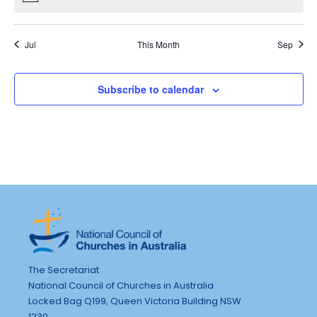
t
n
n
n
n
n
n
n
i
i
,
,
,
,
,
,
,
t
t
t
t
t
t
t
s
o
e
s
s
s
s
s
s
s
Jul
This Month
Sep
n
w
,
,
,
,
,
,
,
s
Subscribe to calendar
N
a
v
i
g
a
t
i
o
The Secretariat
n
National Council of Churches in Australia
Locked Bag Q199, Queen Victoria Building NSW
1230